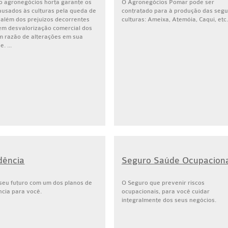
o agronegócios horta garante os
O Agronegócios Pomar pode ser
ausados às culturas pela queda de
contratado para à produção das segu
 além dos prejuízos decorrentes
culturas: Ameixa, Atemóia, Caqui, etc.
em desvalorização comercial dos
em razão de alterações em sua
. ...
dência
Seguro Saúde Ocupaciona
 seu futuro com um dos planos de
O Seguro que prevenir riscos
ncia para você.
ocupacionais, para você cuidar
integralmente dos seus negócios.