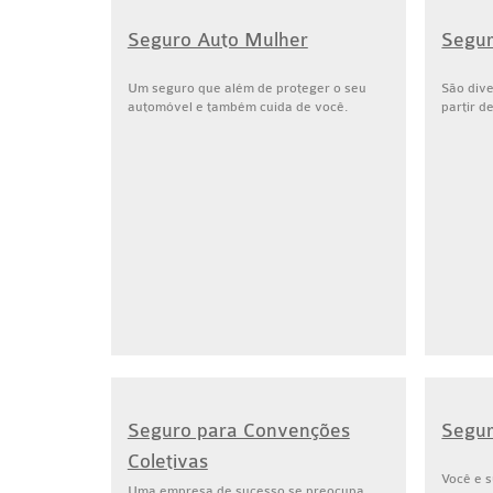
Seguro Auto Mulher
Segur
Um seguro que além de proteger o seu
São div
automóvel e também cuida de você.
partir d
Seguro para Convenções
Segur
Coletivas
Você e s
Uma empresa de sucesso se preocupa