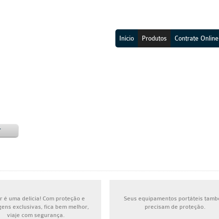
Início
Produtos
Contrate Online
r
r é uma delícia! Com proteção e
Seus equipamentos portáteis tam
ens exclusivas, fica bem melhor,
precisam de proteção.
viaje com segurança.