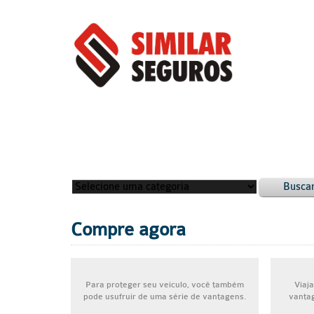
Busca
Compre agora
Para proteger seu veículo, você também
Viaja
pode usufruir de uma série de vantagens.
vantag