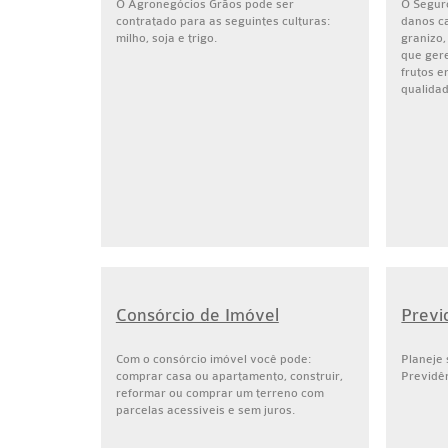
O Agronegócios Grãos pode ser
O Segur
contratado para as seguintes culturas:
danos c
milho, soja e trigo.
granizo,
que ger
frutos 
qualidade
Consórcio de Imóvel
Previ
Com o consórcio imóvel você pode:
Planeje
comprar casa ou apartamento, construir,
Previdê
reformar ou comprar um terreno com
parcelas acessíveis e sem juros.