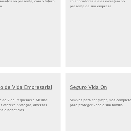
mentos no presente, com o futuro
colaboradores e eles investem no
o.
presente da sua empresa.
o de Vida Empresarial
Seguro Vida On
o de Vida Pequenas e Médias
Simples para contratar, mas complet
s oferece proteção, diversas
para proteger você e sua família.
s e benefícios.