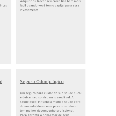
Adquirir ou trocar seu carro fica bem mais
intes
fácil quando você tem o capital para esse
investimento.
l
Seguro Odontológico
Um seguro para cuidar de sua saúde bucal
e deixar seu sorriso mais saudável. A
saúde bucal influencia muito a saúde geral
de um indivíduo e uma pessoa saudável
tem melhor desempenho profissional.
Para garantir o bem-estar de seus